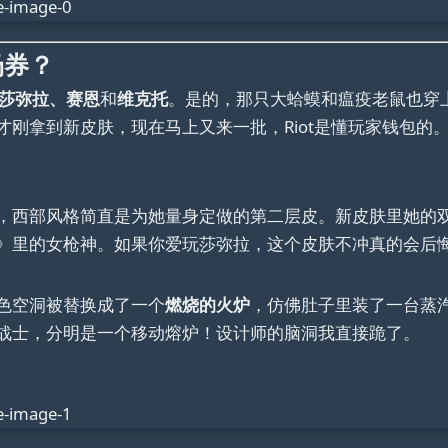
场券？
、莎弥拉、赛恩
和
维克托
。是的，那只大蛤蟆和瘟疫老鼠也穿
刚拿到新皮肤，现在马上又来一批，Riot是懂玩家钱包的。
，西部风格简直是为她量身定做的第二层皮。新皮肤里她的
》里的女枪神。如果你爱玩莎弥拉，这个皮肤不冲真的会后
色空洞被替换成了一个
燃烧的火炉
，仿佛肚子里装了一台蒸
战士，分明是一个移动熔炉！设计师的脑洞我直接跪了。