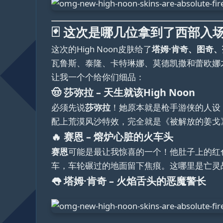
🃏 这次是哪几位拿到了西部入
这次的High Noon皮肤给了
塔姆·肯奇、图奇
瓦鲁斯、泰隆、卡特琳娜、莫德凯撒和蕾欧娜才
让我一个个给你们细品：
🤠 莎弥拉 – 天生就该High Noon
必须先说
莎弥拉
！她原本就是枪手游侠的人设
配上荒漠风沙特效，完全就是《被解放的姜戈
🔥 赛恩 – 熔炉心脏的火车头
赛恩
可能是最让我惊喜的一个！他肚子上的红
车，车轮碾过的地面留下焦痕。这哪里是亡灵
👅 塔姆·肯奇 – 火焰舌头的恶魔警长