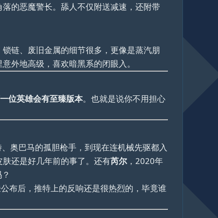
角落的恶魔警长。舔人不仅附送减速，还附带
、锁链、废旧金属的细节很多，更像是蒸汽朋
里意外地高级，喜欢暗黑系的闭眼入。
一位英雄会有至臻版本
。也就是说你不用担心
斯特、奥巴马的孤胆枪手，到现在连机械先驱都入
皮肤还是好几年前的事了。还有
芮尔
，2020年
吗？
肤公布后，推特上的反响还是很热烈的，毕竟谁