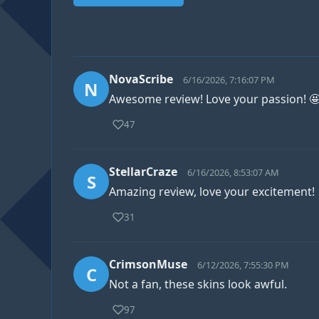
NovaScribe
6/16/2026, 7:16:07 PM
N
Awesome review! Love your passion! 
47
StellarCraze
6/16/2026, 8:53:07 AM
S
Amazing review, love your excitement!
31
CrimsonMuse
6/12/2026, 7:55:30 PM
C
Not a fan, these skins look awful.
97