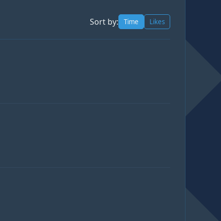
Sort by:
Time
Likes