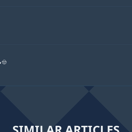
🤠
SIMILAR ARTICLES