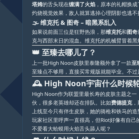
塔姆
的舌头现在
缠满了火焰
，原本的礼帽换成
灼烧视觉效果，敌人就算逃掉心理阴影也逃不
🌫️ 维克托 & 图奇 – 暗黑系乱入
如果说前面三位是狂野热浪，那
维克托
和
图奇
克与西部末日的混血。维克托的机械臂冒着黑
👑 至臻去哪儿了？
上一批High Noon皮肤里泰隆额外拿了一款
至
至臻点不够用，直接买常规版就能毕业。不过
🕰️ High Noon宇宙什么时
High Noon作为联盟里最长寿的皮肤主
伙，很多老英雄却还在排队。比如
费德提克
，
上线至今只有伴生皮肤，她的骑枪和铁马的造型完
玩家社区里呼声一直很高，但Riot好像有
不爱看大蛤蟆用火焰舌头舔人呢？