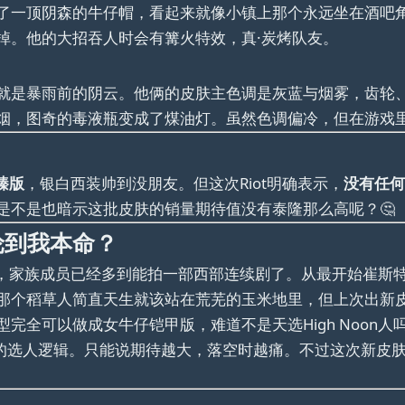
了一顶阴森的牛仔帽，看起来就像小镇上那个永远坐在酒吧
掉。他的大招吞人时会有篝火特效，真·炭烤队友。
就是暴雨前的阴云。他俩的皮肤主色调是灰蓝与烟雾，齿轮
烟，图奇的毒液瓶变成了煤油灯。虽然色调偏冷，但在游戏
臻版
，银白西装帅到没朋友。但这次Riot明确表示，
没有任何
是不是也暗示这批皮肤的销量期待值没有泰隆那么高呢？🤔
候轮到我本命？
题之一，家族成员已经多到能拍一部西部连续剧了。从最开始崔
那个稻草人简直天生就该站在荒芜的玉米地里，但上次出新
全可以做成女牛仔铠甲版，难道不是天选High Noon人
自己的选人逻辑。只能说期待越大，落空时越痛。不过这次新皮