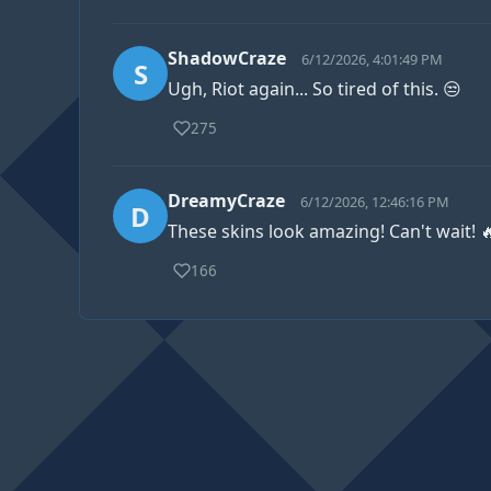
ShadowCraze
6/12/2026, 4:01:49 PM
S
Ugh, Riot again... So tired of this. 😒
275
DreamyCraze
6/12/2026, 12:46:16 PM
D
These skins look amazing! Can't wait! 
166