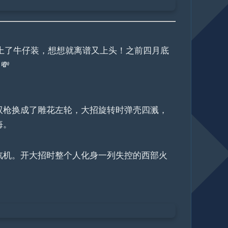
上了牛仔装，想想就离谱又上头！之前四月底
💸
双枪换成了雕花左轮，大招旋转时弹壳四溅，
悔。
汽机。开大招时整个人化身一列失控的西部火